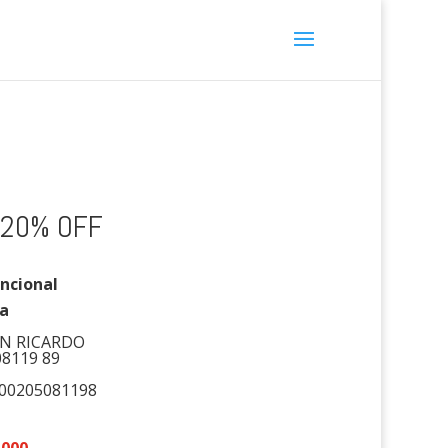
a 20% OFF
ncional
ia
AN RICARDO
08119 89
200205081198
000.-