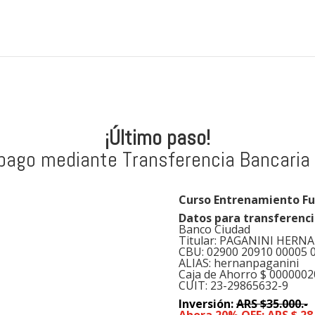
¡Último paso!
 pago mediante Transferencia Bancari
Curso Entrenamiento Fu
Datos para transferenc
Banco Ciudad
Titular: PAGANINI HERN
CBU: 02900 20910 00005 
ALIAS: hernanpaganini
Caja de Ahorro $ 000000
CUIT:
23-29865632-9
Inversión:
ARS $35.000.-
Ahora 20% OFF: ARS $ 28.